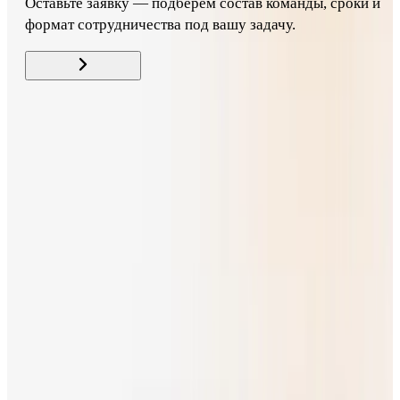
Оставьте заявку — подберём состав команды, сроки и
формат сотрудничества под вашу задачу.
Свайп для связи
support@codeking.ru
Заполнить бриф
Услуги
Кейсы
Блог
Телефоны
+7 (499) 577-01-14
+7 (915) 563-26-22
Орёл
г. Орёл, Васильевская ул., д. 138, помещ. 9 каб. 35
Белгород
г. Белгород, Свято-Троицкий бульвар, д.38 оф 17
Telegram
ВКонтакте
Дзен
Max
Max — группа
©
2026
Codeking
Контакты