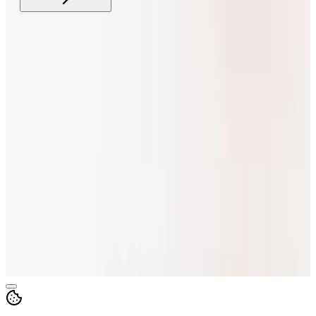
Свайп для связи
support@codeking.ru
Заполнить бриф
Услуги
Кейсы
Блог
Телефоны
+7 (499) 577-01-14
+7 (915) 563-26-22
Орёл
г. Орёл, Васильевская ул., д. 138, помещ. 9 каб. 35
Белгород
г. Белгород, Свято-Троицкий бульвар, д.38 оф 17
Telegram
ВКонтакте
Дзен
Max
Max — группа
©
2026
Codeking
Контакты
Персональные данные
Cookie
Конфиденциальность