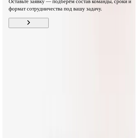
Оставьте заявку — подберём состав команды, сроки и
формат сотрудничества под вашу задачу.
Свайп для связи
support@codeking.ru
Заполнить бриф
Услуги
Кейсы
Блог
Телефоны
+7 (499) 577-01-14
+7 (915) 563-26-22
Орёл
г. Орёл, Васильевская ул., д. 138, помещ. 9 каб. 35
Белгород
г. Белгород, Свято-Троицкий бульвар, д.38 оф 17
Telegram
ВКонтакте
Дзен
Max
Max — группа
©
2026
Codeking
Контакты